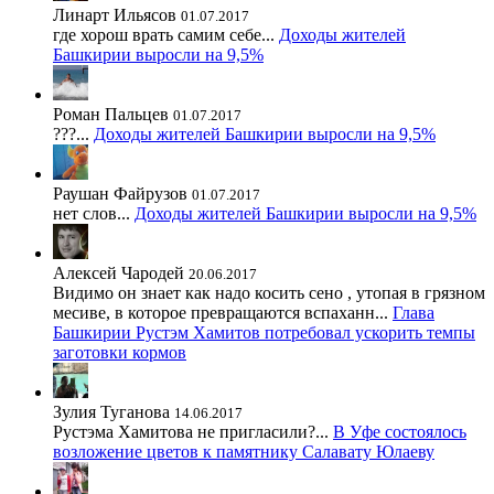
Линарт Ильясов
01.07.2017
где хорош врать самим себе...
Доходы жителей
Башкирии выросли на 9,5%
Роман Пальцев
01.07.2017
???...
Доходы жителей Башкирии выросли на 9,5%
Раушан Файрузов
01.07.2017
нет слов...
Доходы жителей Башкирии выросли на 9,5%
Алексей Чародей
20.06.2017
Видимо он знает как надо косить сено , утопая в грязном
месиве, в которое превращаются вспаханн...
Глава
Башкирии Рустэм Хамитов потребовал ускорить темпы
заготовки кормов
Зулия Туганова
14.06.2017
Рустэма Хамитова не пригласили?...
В Уфе состоялось
возложение цветов к памятнику Салавату Юлаеву