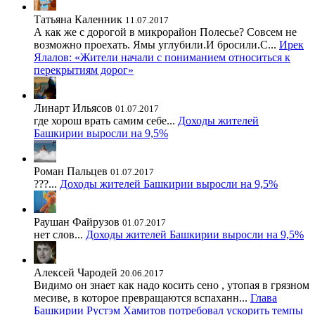
Татьяна Каленник
11.07.2017
А как же с дорогой в микрорайон Полесье? Совсем не
возможно проехать. Ямы углубили.И бросили.С...
Ирек
Ялалов: «Жители начали с пониманием относиться к
перекрытиям дорог»
Линарт Ильясов
01.07.2017
где хорош врать самим себе...
Доходы жителей
Башкирии выросли на 9,5%
Роман Пальцев
01.07.2017
???...
Доходы жителей Башкирии выросли на 9,5%
Раушан Файрузов
01.07.2017
нет слов...
Доходы жителей Башкирии выросли на 9,5%
Алексей Чародей
20.06.2017
Видимо он знает как надо косить сено , утопая в грязном
месиве, в которое превращаются вспаханн...
Глава
Башкирии Рустэм Хамитов потребовал ускорить темпы