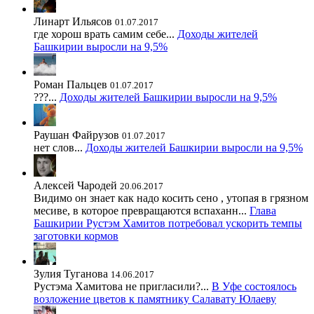
Линарт Ильясов
01.07.2017
где хорош врать самим себе...
Доходы жителей
Башкирии выросли на 9,5%
Роман Пальцев
01.07.2017
???...
Доходы жителей Башкирии выросли на 9,5%
Раушан Файрузов
01.07.2017
нет слов...
Доходы жителей Башкирии выросли на 9,5%
Алексей Чародей
20.06.2017
Видимо он знает как надо косить сено , утопая в грязном
месиве, в которое превращаются вспаханн...
Глава
Башкирии Рустэм Хамитов потребовал ускорить темпы
заготовки кормов
Зулия Туганова
14.06.2017
Рустэма Хамитова не пригласили?...
В Уфе состоялось
возложение цветов к памятнику Салавату Юлаеву