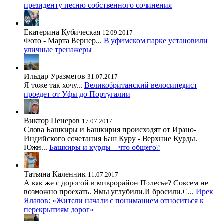
президенту песню собственного сочинения
Екатерина Кубическая
12.09.2017
Фото - Марта Вернер...
В уфимском парке установили
уличные тренажеры
Ильдар Уразметов
31.07.2017
Я тоже так хочу...
Великобританский велосипедист
проедет от Уфы до Португалии
Виктор Пенеров
17.07.2017
Слова Башкиры и Башкирия происходят от Ирано-
Индийского сочетания Баш Куру - Верхние Курды.
Южн...
Башкиры и курды – что общего?
Татьяна Каленник
11.07.2017
А как же с дорогой в микрорайон Полесье? Совсем не
возможно проехать. Ямы углубили.И бросили.С...
Ирек
Ялалов: «Жители начали с пониманием относиться к
перекрытиям дорог»