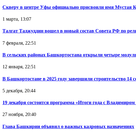
Скверу в центре Уфы официально присвоили имя Мустая 
1 марта, 13:07
Талгат Таджуддин вошел в новый состав Совета РФ по ре
7 февраля, 22:51
В сельских районах Башкортостана открыли четыре модул
12 января, 22:51
В Башкортостане в 2025 году завершили строительство 14 
5 декабря, 20:44
19 декабря состоится программа «Итоги года с Владимиро
27 ноября, 20:40
Глава Башкирии объявил о важных кадровых назначениях