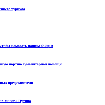
еннего туризма
 чтобы помогать нашим бойцам
едную партию гуманитарной помощи
вых представителя
ую линию» Путина