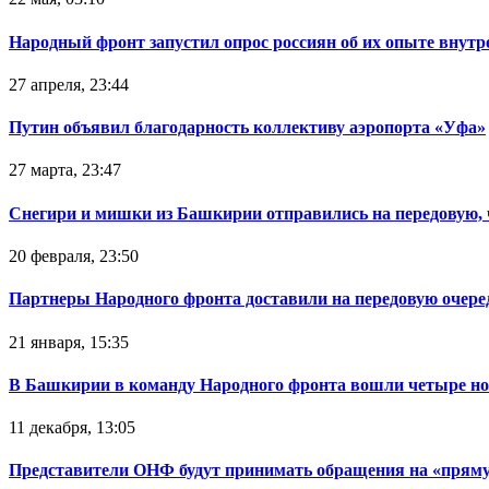
Народный фронт запустил опрос россиян об их опыте внутр
27 апреля, 23:44
Путин объявил благодарность коллективу аэропорта «Уфа»
27 марта, 23:47
Снегири и мишки из Башкирии отправились на передовую,
20 февраля, 23:50
Партнеры Народного фронта доставили на передовую очер
21 января, 15:35
В Башкирии в команду Народного фронта вошли четыре но
11 декабря, 13:05
Представители ОНФ будут принимать обращения на «прям