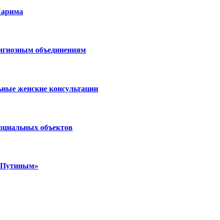
Карима
лигиозным объединениям
ьные женские консультации
социальных объектов
м Путиным»