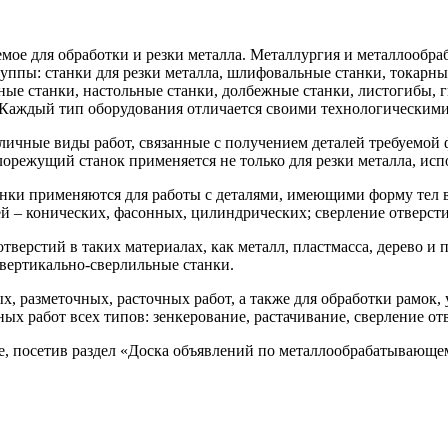
мое для обработки и резки металла. Металлургия и металлообраб
руппы: станки для резки металла, шлифовальные станки, токарны
ные станки, настольные станки, долбежные станки, листогибы,
 Каждый тип оборудования отличается своими технологическим
ичные виды работ, связанные с получением деталей требуемой 
лорежущий станок применяется не только для резки металла, исп
анки применяются для работы с деталями, имеющими форму тел 
ей – конических, фасонных, цилиндрических; сверление отверсти
верстий в таких материалах, как металл, пластмасса, дерево и 
вертикально-сверлильные станки.
 разметочных, расточных работ, а также для обработки рамок, 
х работ всех типов: зенкерование, растачивание, сверление от
е, посетив раздел «Доска объявлений по металлообрабатывающе