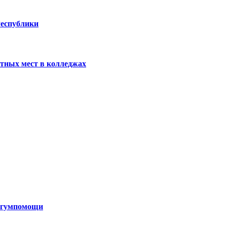
Республики
тных мест в колледжах
н гумпомощи