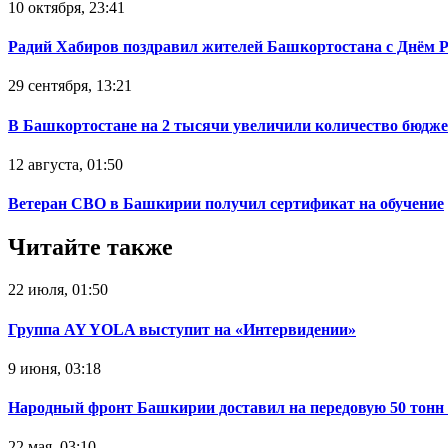
10 октября, 23:41
Радий Хабиров поздравил жителей Башкортостана с Днём 
29 сентября, 13:21
В Башкортостане на 2 тысячи увеличили количество бюдже
12 августа, 01:50
Ветеран СВО в Башкирии получил сертификат на обучение
Читайте также
22 июля, 01:50
Группа AY YOLA выступит на «Интервидении»
9 июня, 03:18
Народный фронт Башкирии доставил на передовую 50 тон
22 мая, 03:10