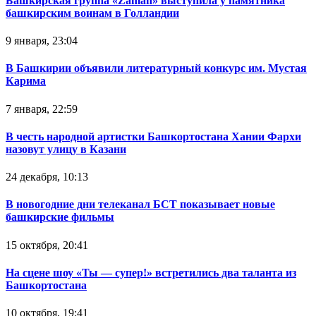
Башкирская группа «Zaman» выступила у памятника
башкирским воинам в Голландии
9 января, 23:04
В Башкирии объявили литературный конкурс им. Мустая
Карима
7 января, 22:59
В честь народной артистки Башкортостана Хании Фархи
назовут улицу в Казани
24 декабря, 10:13
В новогодние дни телеканал БСТ показывает новые
башкирские фильмы
15 октября, 20:41
На сцене шоу «Ты — супер!» встретились два таланта из
Башкортостана
10 октября, 19:41