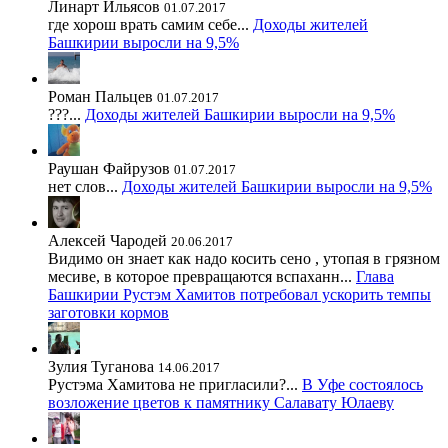
Линарт Ильясов
01.07.2017
где хорош врать самим себе...
Доходы жителей
Башкирии выросли на 9,5%
Роман Пальцев
01.07.2017
???...
Доходы жителей Башкирии выросли на 9,5%
Раушан Файрузов
01.07.2017
нет слов...
Доходы жителей Башкирии выросли на 9,5%
Алексей Чародей
20.06.2017
Видимо он знает как надо косить сено , утопая в грязном
месиве, в которое превращаются вспаханн...
Глава
Башкирии Рустэм Хамитов потребовал ускорить темпы
заготовки кормов
Зулия Туганова
14.06.2017
Рустэма Хамитова не пригласили?...
В Уфе состоялось
возложение цветов к памятнику Салавату Юлаеву