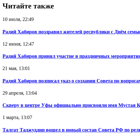
Читайте также
10 июля, 22:49
Радий Хабиров поздравил жителей республики с Днём семьи
12 июня, 12:47
Радий Хабиров принял участие в праздничных мероприятия
21 мая, 13:01
Радий Хабиров подписал указ о создании Совета по вопрос
29 апреля, 13:04
Скверу в центре Уфы официально присвоили имя Мустая 
1 марта, 13:07
Талгат Таджуддин вошел в новый состав Совета РФ по ре