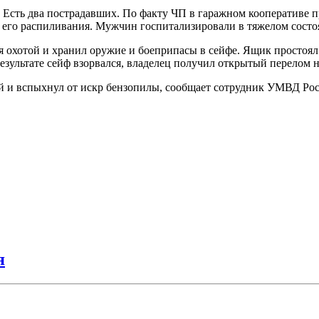
 Есть два пострадавших. По факту ЧП в гаражном кооперативе п
т его распиливания. Мужчин госпитализировали в тяжелом состо
я охотой и хранил оружие и боеприпасы в сейфе. Ящик простоял 
ультате сейф взорвался, владелец получил открытый перелом но
ый и вспыхнул от искр бензопилы, сообщает сотрудник УМВД Р
я