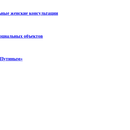
ьные женские консультации
социальных объектов
м Путиным»