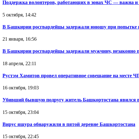
Поддержка волонтеров, работающих в зонах ЧС — важна и
5 октября, 14:42
В Башкирии росгвардейцы задержали юношу при попытке 
21 января, 16:56
В Башкирии росгвардейцы задержали мужчину, незаконно 
18 апреля, 22:11
Рустэм Хамитов провел оперативное совещание на месте Ч
16 октября, 19:03
Убивший бывшую подругу житель Башкортостана явился в
15 октября, 23:04
Вирус ящура обнаружили в пятой деревне Башкортостана
15 октября, 22:45