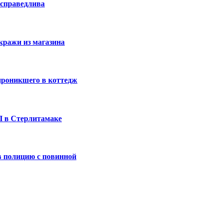
 справедлива
кражи из магазина
проникшего в коттедж
П в Стерлитамаке
 полицию с повинной