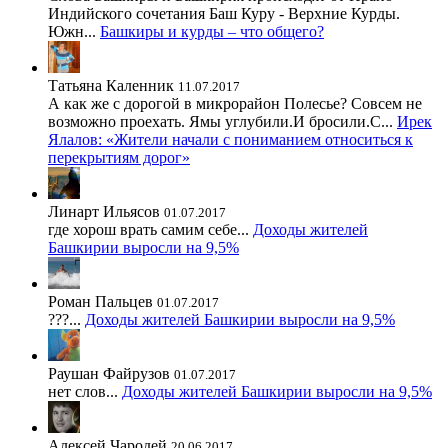
Индийского сочетания Баш Куру - Верхние Курды.
Южн...
Башкиры и курды – что общего?
Татьяна Каленник
11.07.2017
А как же с дорогой в микрорайон Полесье? Совсем не
возможно проехать. Ямы углубили.И бросили.С...
Ирек
Ялалов: «Жители начали с пониманием относиться к
перекрытиям дорог»
Линарт Ильясов
01.07.2017
где хорош врать самим себе...
Доходы жителей
Башкирии выросли на 9,5%
Роман Пальцев
01.07.2017
???...
Доходы жителей Башкирии выросли на 9,5%
Раушан Файрузов
01.07.2017
нет слов...
Доходы жителей Башкирии выросли на 9,5%
Алексей Чародей
20.06.2017