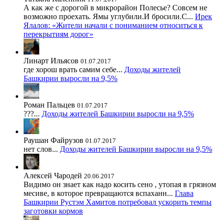
А как же с дорогой в микрорайон Полесье? Совсем не
возможно проехать. Ямы углубили.И бросили.С...
Ирек
Ялалов: «Жители начали с пониманием относиться к
перекрытиям дорог»
Линарт Ильясов
01.07.2017
где хорош врать самим себе...
Доходы жителей
Башкирии выросли на 9,5%
Роман Пальцев
01.07.2017
???...
Доходы жителей Башкирии выросли на 9,5%
Раушан Файрузов
01.07.2017
нет слов...
Доходы жителей Башкирии выросли на 9,5%
Алексей Чародей
20.06.2017
Видимо он знает как надо косить сено , утопая в грязном
месиве, в которое превращаются вспаханн...
Глава
Башкирии Рустэм Хамитов потребовал ускорить темпы
заготовки кормов