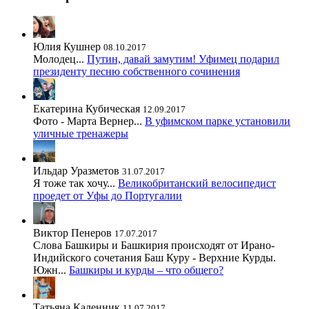
Юлия Кушнер
08.10.2017
Молодец...
Путин, давай замутим! Уфимец подарил
президенту песню собственного сочинения
Екатерина Кубическая
12.09.2017
Фото - Марта Вернер...
В уфимском парке установили
уличные тренажеры
Ильдар Уразметов
31.07.2017
Я тоже так хочу...
Великобританский велосипедист
проедет от Уфы до Португалии
Виктор Пенеров
17.07.2017
Слова Башкиры и Башкирия происходят от Ирано-
Индийского сочетания Баш Куру - Верхние Курды.
Южн...
Башкиры и курды – что общего?
Татьяна Каленник
11.07.2017