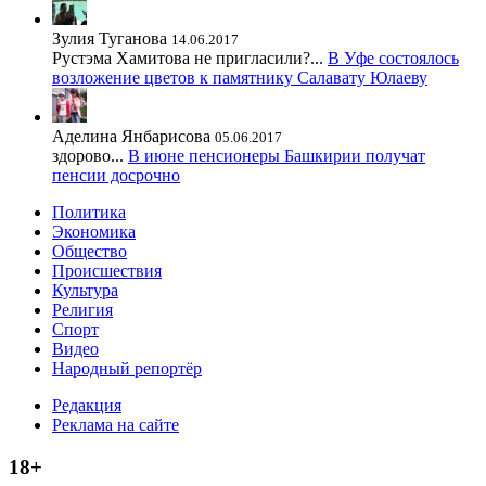
Зулия Туганова
14.06.2017
Рустэма Хамитова не пригласили?...
В Уфе состоялось
возложение цветов к памятнику Салавату Юлаеву
Аделина Янбарисова
05.06.2017
здорово...
В июне пенсионеры Башкирии получат
пенсии досрочно
Политика
Экономика
Общество
Происшествия
Культура
Религия
Спорт
Видео
Народный репортёр
Редакция
Реклама на сайте
18+