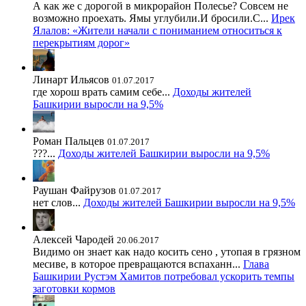
А как же с дорогой в микрорайон Полесье? Совсем не
возможно проехать. Ямы углубили.И бросили.С...
Ирек
Ялалов: «Жители начали с пониманием относиться к
перекрытиям дорог»
Линарт Ильясов
01.07.2017
где хорош врать самим себе...
Доходы жителей
Башкирии выросли на 9,5%
Роман Пальцев
01.07.2017
???...
Доходы жителей Башкирии выросли на 9,5%
Раушан Файрузов
01.07.2017
нет слов...
Доходы жителей Башкирии выросли на 9,5%
Алексей Чародей
20.06.2017
Видимо он знает как надо косить сено , утопая в грязном
месиве, в которое превращаются вспаханн...
Глава
Башкирии Рустэм Хамитов потребовал ускорить темпы
заготовки кормов