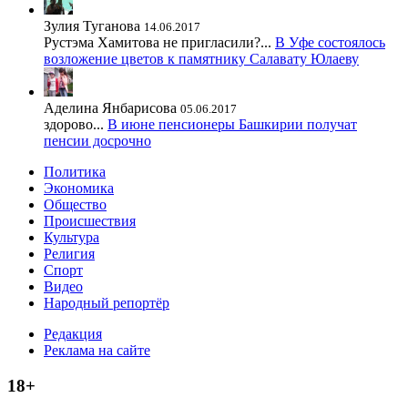
Зулия Туганова
14.06.2017
Рустэма Хамитова не пригласили?...
В Уфе состоялось
возложение цветов к памятнику Салавату Юлаеву
Аделина Янбарисова
05.06.2017
здорово...
В июне пенсионеры Башкирии получат
пенсии досрочно
Политика
Экономика
Общество
Происшествия
Культура
Религия
Спорт
Видео
Народный репортёр
Редакция
Реклама на сайте
18+