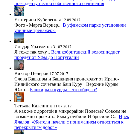
президенту песню собственного сочинения
Екатерина Кубическая
12.09.2017
Фото - Марта Вернер...
В уфимском парке установили
уличные тренажеры
Ильдар Уразметов
31.07.2017
Я тоже так хочу...
Великобританский велосипедист
проедет от Уфы до Португалии
Виктор Пенеров
17.07.2017
Слова Башкиры и Башкирия происходят от Ирано-
Индийского сочетания Баш Куру - Верхние Курды.
Южн...
Башкиры и курды – что общего?
Татьяна Каленник
11.07.2017
А как же с дорогой в микрорайон Полесье? Совсем не
возможно проехать. Ямы углубили.И бросили.С...
Ирек
Ялалов: «Жители начали с пониманием относиться к
перекрытиям дорог»