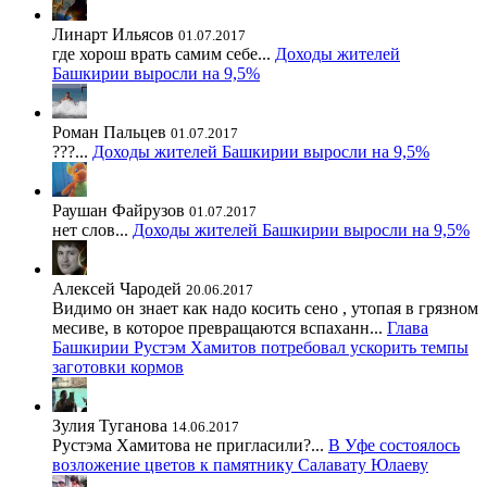
Линарт Ильясов
01.07.2017
где хорош врать самим себе...
Доходы жителей
Башкирии выросли на 9,5%
Роман Пальцев
01.07.2017
???...
Доходы жителей Башкирии выросли на 9,5%
Раушан Файрузов
01.07.2017
нет слов...
Доходы жителей Башкирии выросли на 9,5%
Алексей Чародей
20.06.2017
Видимо он знает как надо косить сено , утопая в грязном
месиве, в которое превращаются вспаханн...
Глава
Башкирии Рустэм Хамитов потребовал ускорить темпы
заготовки кормов
Зулия Туганова
14.06.2017
Рустэма Хамитова не пригласили?...
В Уфе состоялось
возложение цветов к памятнику Салавату Юлаеву