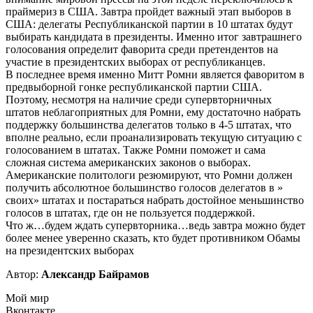
праймериз в США. Завтра пройдет важный этап выборов в
США: делегаты Республиканской партии в 10 штатах будут
выбирать кандидата в президенты. Именно итог завтрашнего
голосования определит фаворита среди претендентов на
участие в президентских выборах от республиканцев.
В последнее время именно Митт Ромни является фаворитом в
предвыборной гонке республиканской партии США.
Поэтому, несмотря на наличие среди супервторничных
штатов неблагоприятных для Ромни, ему достаточно набрать
поддержку большинства делегатов только в 4-5 штатах, что
вполне реально, если проанализировать текущую ситуацию с
голосованием в штатах. Также Ромни поможет и сама
сложная система американских законов о выборах.
Американские политологи резюмируют, что Ромни должен
получить абсолютное большинство голосов делегатов в »
своих» штатах и постараться набрать достойное меньшинство
голосов в штатах, где он не пользуется поддержкой.
Что ж…будем ждать супервторника…ведь завтра можно будет
более менее уверенно сказать, кто будет противником Обамы
на президентских выборах
Автор:
Александр Байрамов
Мой мир
Вконтакте