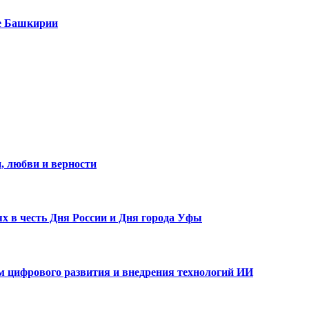
е Башкирии
, любви и верности
х в честь Дня России и Дня города Уфы
ам цифрового развития и внедрения технологий ИИ