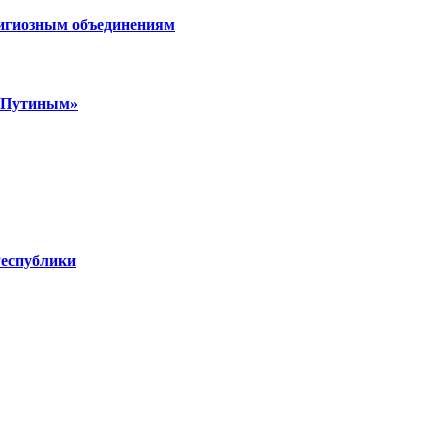
лигиозным объединениям
м Путиным»
Республики