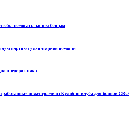
 чтобы помогать нашим бойцам
едную партию гуманитарной помощи
два внедорожника
азработанные инженерами из Кулибин-клуба для бойцов СВО