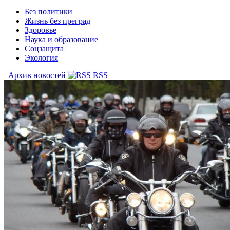
Без политики
Жизнь без преград
Здоровье
Наука и образование
Соцзащита
Экология
Архив новостей
RSS