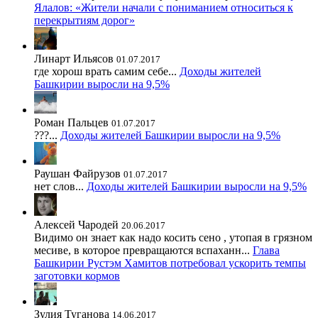
Ялалов: «Жители начали с пониманием относиться к
перекрытиям дорог»
Линарт Ильясов
01.07.2017
где хорош врать самим себе...
Доходы жителей
Башкирии выросли на 9,5%
Роман Пальцев
01.07.2017
???...
Доходы жителей Башкирии выросли на 9,5%
Раушан Файрузов
01.07.2017
нет слов...
Доходы жителей Башкирии выросли на 9,5%
Алексей Чародей
20.06.2017
Видимо он знает как надо косить сено , утопая в грязном
месиве, в которое превращаются вспаханн...
Глава
Башкирии Рустэм Хамитов потребовал ускорить темпы
заготовки кормов
Зулия Туганова
14.06.2017