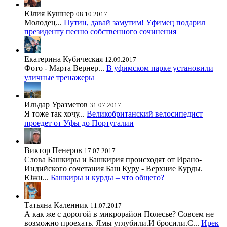
Юлия Кушнер
08.10.2017
Молодец...
Путин, давай замутим! Уфимец подарил
президенту песню собственного сочинения
Екатерина Кубическая
12.09.2017
Фото - Марта Вернер...
В уфимском парке установили
уличные тренажеры
Ильдар Уразметов
31.07.2017
Я тоже так хочу...
Великобританский велосипедист
проедет от Уфы до Португалии
Виктор Пенеров
17.07.2017
Слова Башкиры и Башкирия происходят от Ирано-
Индийского сочетания Баш Куру - Верхние Курды.
Южн...
Башкиры и курды – что общего?
Татьяна Каленник
11.07.2017
А как же с дорогой в микрорайон Полесье? Совсем не
возможно проехать. Ямы углубили.И бросили.С...
Ирек