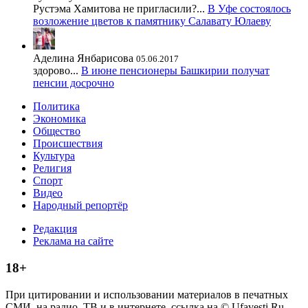
Рустэма Хамитова не пригласили?...
В Уфе состоялось
возложение цветов к памятнику Салавату Юлаеву
Аделина Янбарисова
05.06.2017
здорово...
В июне пенсионеры Башкирии получат
пенсии досрочно
Политика
Экономика
Общество
Происшествия
Культура
Религия
Спорт
Видео
Народный репортёр
Редакция
Реклама на сайте
18+
При цитировании и использовании материалов в печатных
СМИ, на радио, ТВ и в интернете, ссылка на © Ufavesti.Ru