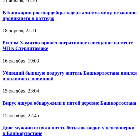
21 января, 16:56
В Башкирии росгвардейцы задержали мужчину, незаконно
проникшего в коттедж
18 апреля, 22:11
Рустэм Хамитов провел оперативное совещание на месте
ЧП в Стерлитамаке
16 октября, 19:03
Убивший бывшую подругу житель Башкортостана явился
в полицию с повинной
15 октября, 23:04
Вирус ящура обнаружили в пятой деревне Башкортостана
15 октября, 22:45
Двое мужчин отняли шесть бутылок водки у пенсионерки
в Башкортостане