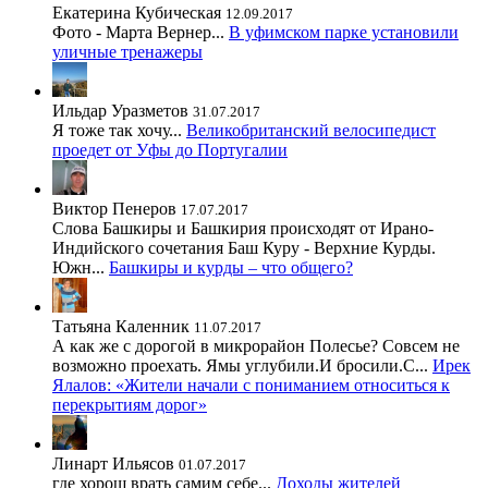
Екатерина Кубическая
12.09.2017
Фото - Марта Вернер...
В уфимском парке установили
уличные тренажеры
Ильдар Уразметов
31.07.2017
Я тоже так хочу...
Великобританский велосипедист
проедет от Уфы до Португалии
Виктор Пенеров
17.07.2017
Слова Башкиры и Башкирия происходят от Ирано-
Индийского сочетания Баш Куру - Верхние Курды.
Южн...
Башкиры и курды – что общего?
Татьяна Каленник
11.07.2017
А как же с дорогой в микрорайон Полесье? Совсем не
возможно проехать. Ямы углубили.И бросили.С...
Ирек
Ялалов: «Жители начали с пониманием относиться к
перекрытиям дорог»
Линарт Ильясов
01.07.2017
где хорош врать самим себе...
Доходы жителей