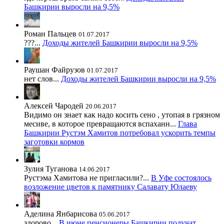
Башкирии выросли на 9,5%
Роман Пальцев
01.07.2017
???...
Доходы жителей Башкирии выросли на 9,5%
Раушан Файрузов
01.07.2017
нет слов...
Доходы жителей Башкирии выросли на 9,5%
Алексей Чародей
20.06.2017
Видимо он знает как надо косить сено , утопая в грязном
месиве, в которое превращаются вспаханн...
Глава
Башкирии Рустэм Хамитов потребовал ускорить темпы
заготовки кормов
Зулия Туганова
14.06.2017
Рустэма Хамитова не пригласили?...
В Уфе состоялось
возложение цветов к памятнику Салавату Юлаеву
Аделина Янбарисова
05.06.2017
здорово...
В июне пенсионеры Башкирии получат