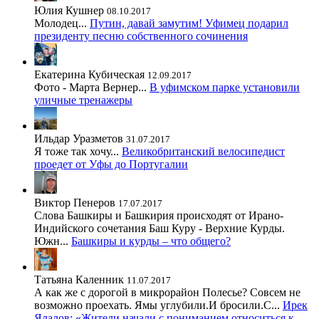
Юлия Кушнер
08.10.2017
Молодец...
Путин, давай замутим! Уфимец подарил
президенту песню собственного сочинения
Екатерина Кубическая
12.09.2017
Фото - Марта Вернер...
В уфимском парке установили
уличные тренажеры
Ильдар Уразметов
31.07.2017
Я тоже так хочу...
Великобританский велосипедист
проедет от Уфы до Португалии
Виктор Пенеров
17.07.2017
Слова Башкиры и Башкирия происходят от Ирано-
Индийского сочетания Баш Куру - Верхние Курды.
Южн...
Башкиры и курды – что общего?
Татьяна Каленник
11.07.2017
А как же с дорогой в микрорайон Полесье? Совсем не
возможно проехать. Ямы углубили.И бросили.С...
Ирек
Ялалов: «Жители начали с пониманием относиться к