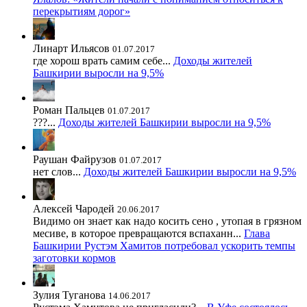
перекрытиям дорог»
Линарт Ильясов
01.07.2017
где хорош врать самим себе...
Доходы жителей
Башкирии выросли на 9,5%
Роман Пальцев
01.07.2017
???...
Доходы жителей Башкирии выросли на 9,5%
Раушан Файрузов
01.07.2017
нет слов...
Доходы жителей Башкирии выросли на 9,5%
Алексей Чародей
20.06.2017
Видимо он знает как надо косить сено , утопая в грязном
месиве, в которое превращаются вспаханн...
Глава
Башкирии Рустэм Хамитов потребовал ускорить темпы
заготовки кормов
Зулия Туганова
14.06.2017