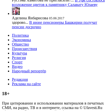
Рустэма Хамитова не пригласили?...
В Уфе состоялось
возложение цветов к памятнику Салавату Юлаеву
Аделина Янбарисова
05.06.2017
здорово...
В июне пенсионеры Башкирии получат
пенсии досрочно
Политика
Экономика
Общество
Происшествия
Культура
Религия
Спорт
Видео
Народный репортёр
Редакция
Реклама на сайте
18+
При цитировании и использовании материалов в печатных
СМИ, на радио, ТВ и в интернете, ссылка на © Ufavesti.Ru