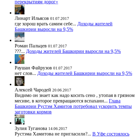
перекрытиям дорог»
Линарт Ильясов
01.07.2017
где хорош врать самим себе...
Доходы жителей
Башкирии выросли на 9,5%
Роман Пальцев
01.07.2017
???...
Доходы жителей Башкирии выросли на 9,5%
Раушан Файрузов
01.07.2017
нет слов...
Доходы жителей Башкирии выросли на 9,5%
Алексей Чародей
20.06.2017
Видимо он знает как надо косить сено , утопая в грязном
месиве, в которое превращаются вспаханн...
Глава
Башкирии Рустэм Хамитов потребовал ускорить темпы
заготовки кормов
Зулия Туганова
14.06.2017
Рустэма Хамитова не пригласили?...
В Уфе состоялось