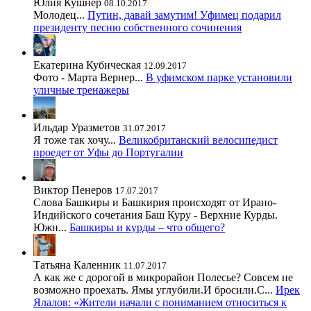
Юлия Кушнер
08.10.2017
Молодец...
Путин, давай замутим! Уфимец подарил
президенту песню собственного сочинения
Екатерина Кубическая
12.09.2017
Фото - Марта Вернер...
В уфимском парке установили
уличные тренажеры
Ильдар Уразметов
31.07.2017
Я тоже так хочу...
Великобританский велосипедист
проедет от Уфы до Португалии
Виктор Пенеров
17.07.2017
Слова Башкиры и Башкирия происходят от Ирано-
Индийского сочетания Баш Куру - Верхние Курды.
Южн...
Башкиры и курды – что общего?
Татьяна Каленник
11.07.2017
А как же с дорогой в микрорайон Полесье? Совсем не
возможно проехать. Ямы углубили.И бросили.С...
Ирек
Ялалов: «Жители начали с пониманием относиться к