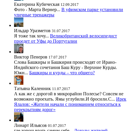
Екатерина Кубическая
12.09.2017
Фото - Марта Вернер...
В уфимском парке установили
уличные тренажеры
Ильдар Уразметов
31.07.2017
Я тоже так хочу...
Великобританский велосипедист
проедет от Уфы до Португалии
Виктор Пенеров
17.07.2017
Слова Башкиры и Башкирия происходят от Ирано-
Индийского сочетания Баш Куру - Верхние Курды.
Южн...
Башкиры и курды – что общего?
Татьяна Каленник
11.07.2017
А как же с дорогой в микрорайон Полесье? Совсем не
возможно проехать. Ямы углубили.И бросили.С...
Ирек
Ялалов: «Жители начали с пониманием относиться к
перекрытиям дорог»
Линарт Ильясов
01.07.2017
где хорош врать самим себе...
Доходы жителей