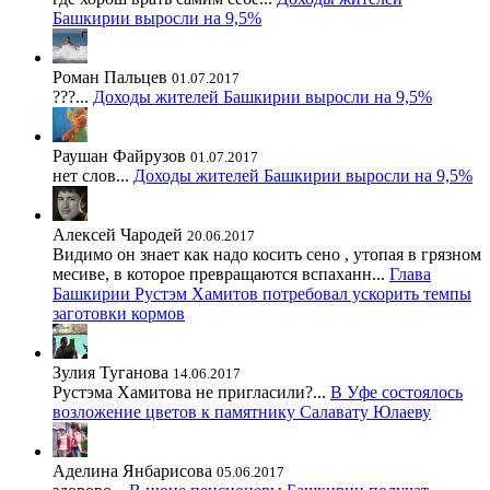
Башкирии выросли на 9,5%
Роман Пальцев
01.07.2017
???...
Доходы жителей Башкирии выросли на 9,5%
Раушан Файрузов
01.07.2017
нет слов...
Доходы жителей Башкирии выросли на 9,5%
Алексей Чародей
20.06.2017
Видимо он знает как надо косить сено , утопая в грязном
месиве, в которое превращаются вспаханн...
Глава
Башкирии Рустэм Хамитов потребовал ускорить темпы
заготовки кормов
Зулия Туганова
14.06.2017
Рустэма Хамитова не пригласили?...
В Уфе состоялось
возложение цветов к памятнику Салавату Юлаеву
Аделина Янбарисова
05.06.2017