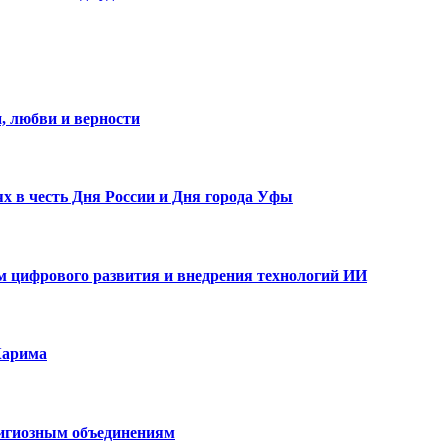
, любви и верности
х в честь Дня России и Дня города Уфы
ам цифрового развития и внедрения технологий ИИ
Карима
лигиозным объединениям