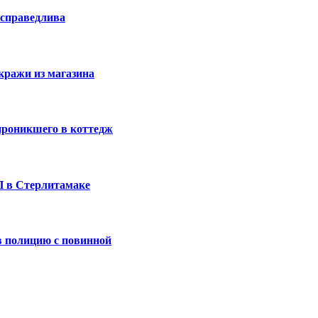
 справедлива
кражи из магазина
проникшего в коттедж
П в Стерлитамаке
 полицию с повинной