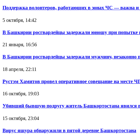
Поддержка волонтеров, работающих в зонах ЧС — важна и
5 октября, 14:42
В Башкирии росгвардейцы задержали юношу при попытке 
21 января, 16:56
В Башкирии росгвардейцы задержали мужчину, незаконно 
18 апреля, 22:11
Рустэм Хамитов провел оперативное совещание на месте Ч
16 октября, 19:03
Убивший бывшую подругу житель Башкортостана явился в
15 октября, 23:04
Вирус ящура обнаружили в пятой деревне Башкортостана