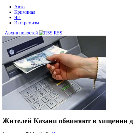
Авто
Криминал
ЧП
Экстремизм
Архив новостей
RSS
Жителей Казани обвиняют в хищении д