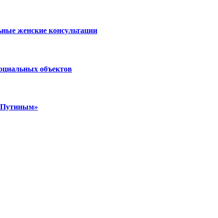
ьные женские консультации
социальных объектов
м Путиным»