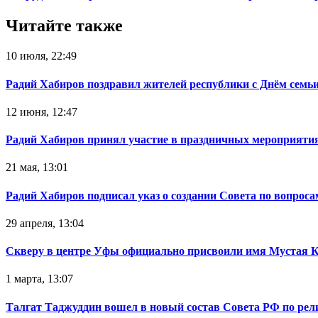
Читайте также
10 июля, 22:49
Радий Хабиров поздравил жителей республики с Днём семьи
12 июня, 12:47
Радий Хабиров принял участие в праздничных мероприятия
21 мая, 13:01
Радий Хабиров подписал указ о создании Совета по вопрос
29 апреля, 13:04
Скверу в центре Уфы официально присвоили имя Мустая 
1 марта, 13:07
Талгат Таджуддин вошел в новый состав Совета РФ по ре