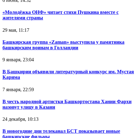
6 июня, 14:32
«Молодёжка ОНФ» читает стихи Пушкина вместе с
жителями страны
29 мая, 11:17
Башкирская группа «Zaman» выступила у памятника
башкирским воинам в Голландии
9 января, 23:04
В Башкирии объявили литературный конкурс им. Мустая
Карима
7 января, 22:59
В честь народной артистки Башкортостана Хании Фархи
назовут улицу в Казани
24 декабря, 10:13
В новогодние дни телеканал БСТ показывает новые
башкирские фильмы