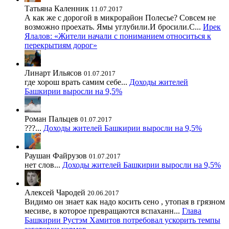
Татьяна Каленник
11.07.2017
А как же с дорогой в микрорайон Полесье? Совсем не
возможно проехать. Ямы углубили.И бросили.С...
Ирек
Ялалов: «Жители начали с пониманием относиться к
перекрытиям дорог»
Линарт Ильясов
01.07.2017
где хорош врать самим себе...
Доходы жителей
Башкирии выросли на 9,5%
Роман Пальцев
01.07.2017
???...
Доходы жителей Башкирии выросли на 9,5%
Раушан Файрузов
01.07.2017
нет слов...
Доходы жителей Башкирии выросли на 9,5%
Алексей Чародей
20.06.2017
Видимо он знает как надо косить сено , утопая в грязном
месиве, в которое превращаются вспаханн...
Глава
Башкирии Рустэм Хамитов потребовал ускорить темпы