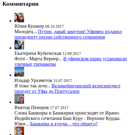
Комментарии
Юлия Кушнер
08.10.2017
Молодец...
Путин, давай замутим! Уфимец подарил
президенту песню собственного сочинения
Екатерина Кубическая
12.09.2017
Фото - Марта Вернер...
В уфимском парке установили
уличные тренажеры
Ильдар Уразметов
31.07.2017
Я тоже так хочу...
Великобританский велосипедист
проедет от Уфы до Португалии
Виктор Пенеров
17.07.2017
Слова Башкиры и Башкирия происходят от Ирано-
Индийского сочетания Баш Куру - Верхние Курды.
Южн...
Башкиры и курды – что общего?