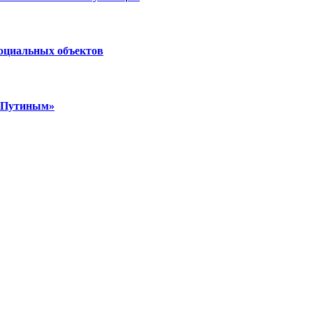
социальных объектов
м Путиным»