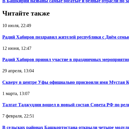
В Башкирии названы самые богатые и бедные отрасли по з
Читайте также
10 июля, 22:49
Радий Хабиров поздравил жителей республики с Днём семьи
12 июня, 12:47
Радий Хабиров принял участие в праздничных мероприятия
29 апреля, 13:04
Скверу в центре Уфы официально присвоили имя Мустая 
1 марта, 13:07
Талгат Таджуддин вошел в новый состав Совета РФ по ре
7 февраля, 22:51
В сельских районах Башкортостана открыли четыре модул