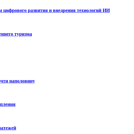
ам цифрового развития и внедрения технологий ИИ
еннего туризма
очти наполовину
опления
латежей