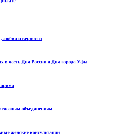
арплате
, любви и верности
х в честь Дня России и Дня города Уфы
Карима
лигиозным объединениям
ьные женские консультации