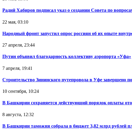
Радий Хабиров подписал указ о создании Совета по вопрос
22 мая, 03:10
Народный фронт запустил опрос россиян об их опыте внутр
27 апреля, 23:44
Путин объявил благодарность коллективу аэропорта «Уфа»
7 апреля, 19:41
Строительство Зининского путепровода в Уфе завершено п
10 сентября, 10:24
В Башкирии сохраняется действующий порядок оплаты от
8 августа, 12:32
В Башкирии таможня собрала в бюджет 3,82 млрд рублей п