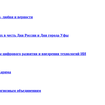
, любви и верности
х в честь Дня России и Дня города Уфы
ам цифрового развития и внедрения технологий ИИ
Карима
лигиозным объединениям