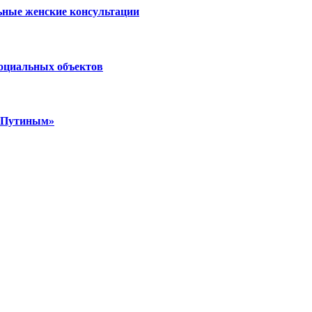
ьные женские консультации
социальных объектов
м Путиным»