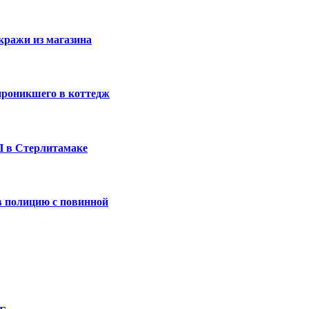
кражи из магазина
проникшего в коттедж
П в Стерлитамаке
 полицию с повинной