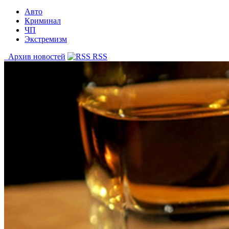
Авто
Криминал
ЧП
Экстремизм
Архив новостей
RSS