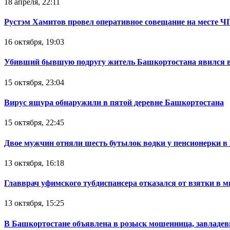
18 апреля, 22:11
Рустэм Хамитов провел оперативное совещание на месте Ч
16 октября, 19:03
Убивший бывшую подругу житель Башкортостана явился в
15 октября, 23:04
Вирус ящура обнаружили в пятой деревне Башкортостана
15 октября, 22:45
Двое мужчин отняли шесть бутылок водки у пенсионерки в
13 октября, 16:18
Главврач уфимского тубдиспансера отказался от взятки в 
13 октября, 15:25
В Башкортостане объявлена в розыск мошенница, завладев