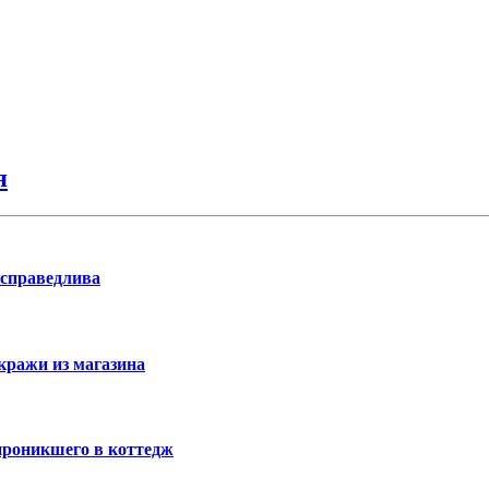
я
 справедлива
кражи из магазина
проникшего в коттедж