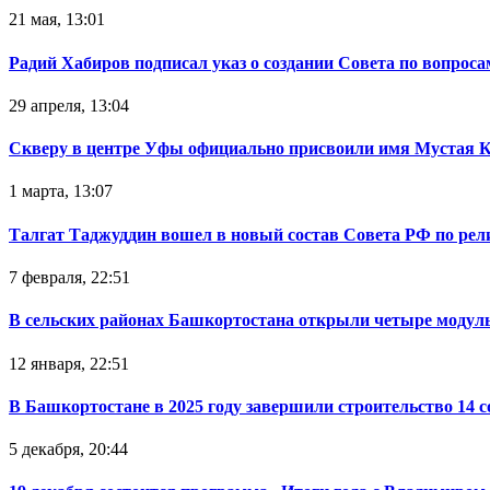
21 мая, 13:01
Радий Хабиров подписал указ о создании Совета по вопрос
29 апреля, 13:04
Скверу в центре Уфы официально присвоили имя Мустая 
1 марта, 13:07
Талгат Таджуддин вошел в новый состав Совета РФ по ре
7 февраля, 22:51
В сельских районах Башкортостана открыли четыре модул
12 января, 22:51
В Башкортостане в 2025 году завершили строительство 14 
5 декабря, 20:44