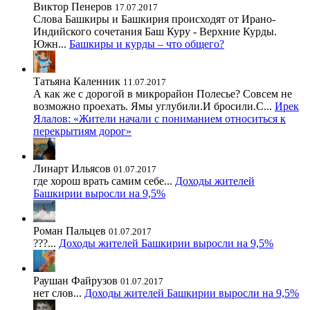
Виктор Пенеров
17.07.2017
Слова Башкиры и Башкирия происходят от Ирано-
Индийского сочетания Баш Куру - Верхние Курды.
Южн...
Башкиры и курды – что общего?
Татьяна Каленник
11.07.2017
А как же с дорогой в микрорайон Полесье? Совсем не
возможно проехать. Ямы углубили.И бросили.С...
Ирек
Ялалов: «Жители начали с пониманием относиться к
перекрытиям дорог»
Линарт Ильясов
01.07.2017
где хорош врать самим себе...
Доходы жителей
Башкирии выросли на 9,5%
Роман Пальцев
01.07.2017
???...
Доходы жителей Башкирии выросли на 9,5%
Раушан Файрузов
01.07.2017
нет слов...
Доходы жителей Башкирии выросли на 9,5%