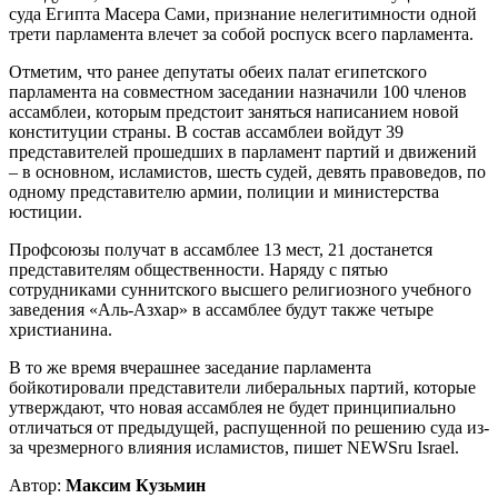
суда Египта Масера Сами, признание нелегитимности одной
трети парламента влечет за собой роспуск всего парламента.
Отметим, что ранее депутаты обеих палат египетского
парламента на совместном заседании назначили 100 членов
ассамблеи, которым предстоит заняться написанием новой
конституции страны. В состав ассамблеи войдут 39
представителей прошедших в парламент партий и движений
– в основном, исламистов, шесть судей, девять правоведов, по
одному представителю армии, полиции и министерства
юстиции.
Профсоюзы получат в ассамблее 13 мест, 21 достанется
представителям общественности. Наряду с пятью
сотрудниками суннитского высшего религиозного учебного
заведения «Аль-Азхар» в ассамблее будут также четыре
христианина.
В то же время вчерашнее заседание парламента
бойкотировали представители либеральных партий, которые
утверждают, что новая ассамблея не будет принципиально
отличаться от предыдущей, распущенной по решению суда из-
за чрезмерного влияния исламистов, пишет NEWSru Israel.
Автор:
Максим Кузьмин