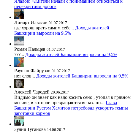
Ялалов: «Жители начали с пониманием относиться к
перекрытиям дорог»
Линарт Ильясов
01.07.2017
где хорош врать самим себе...
Доходы жителей
Башкирии выросли на 9,5%
Роман Пальцев
01.07.2017
???...
Доходы жителей Башкирии выросли на 9,5%
Раушан Файрузов
01.07.2017
нет слов...
Доходы жителей Башкирии выросли на 9,5%
Алексей Чародей
20.06.2017
Видимо он знает как надо косить сено , утопая в грязном
месиве, в которое превращаются вспаханн...
Глава
Башкирии Рустэм Хамитов потребовал ускорить темпы
заготовки кормов
Зулия Туганова
14.06.2017