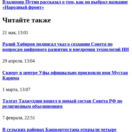
Владимир Путин рассказал о том, как он выбрал название
«Народный фронт»
Читайте также
21 мая, 13:01
Радий Хабиров подписал указ о создании Совета по
вопросам цифрового развития и внедрения технологий ИИ
29 апреля, 13:04
Скверу в центре Уфы официально присвоили имя Мустая
Карима
1 марта, 13:07
Талгат Таджуддин вошел в новый состав Совета РФ по
религиозным объединениям
7 февраля, 22:51
В сельских районах Башкортостана открыли четыре