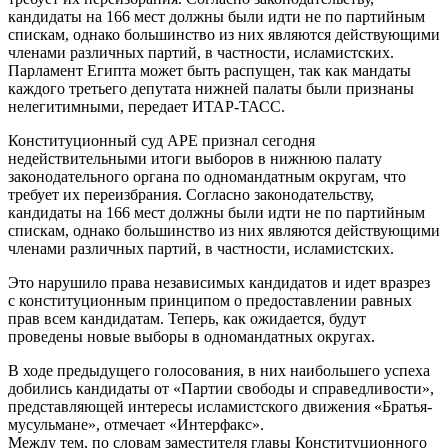
кандидаты на 166 мест должны были идти не по партийным
спискам, однако большинство из них являются действующими
членами различных партий, в частности, исламистских.
Парламент Египта может быть распущен, так как мандаты
каждого третьего депутата нижней палаты были признаны
нелегитимными, передает ИТАР-ТАСС.
Конституционный суд АРЕ признал сегодня
недействительными итоги выборов в нижнюю палату
законодательного органа по одномандатным округам, что
требует их переизбрания. Согласно законодательству,
кандидаты на 166 мест должны были идти не по партийным
спискам, однако большинство из них являются действующими
членами различных партий, в частности, исламистских.
Это нарушило права независимых кандидатов и идет вразрез
с конституционным принципом о предоставлении равных
прав всем кандидатам. Теперь, как ожидается, будут
проведены новые выборы в одномандатных округах.
В ходе предыдущего голосования, в них наибольшего успеха
добились кандидаты от «Партии свободы и справедливости»,
представляющей интересы исламистского движения «Братья-
мусульмане», отмечает «Интерфакс».
Между тем, по словам заместителя главы Конституционного