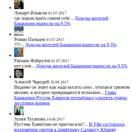
Линарт Ильясов
01.07.2017
где хорош врать самим себе...
Доходы жителей
Башкирии выросли на 9,5%
Роман Пальцев
01.07.2017
???...
Доходы жителей Башкирии выросли на 9,5%
Раушан Файрузов
01.07.2017
нет слов...
Доходы жителей Башкирии выросли на 9,5%
Алексей Чародей
20.06.2017
Видимо он знает как надо косить сено , утопая в грязном
месиве, в которое превращаются вспаханн...
Глава
Башкирии Рустэм Хамитов потребовал ускорить темпы
заготовки кормов
Зулия Туганова
14.06.2017
Рустэма Хамитова не пригласили?...
В Уфе состоялось
возложение цветов к памятнику Салавату Юлаеву