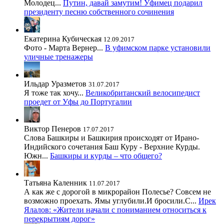
Молодец...
Путин, давай замутим! Уфимец подарил
президенту песню собственного сочинения
Екатерина Кубическая
12.09.2017
Фото - Марта Вернер...
В уфимском парке установили
уличные тренажеры
Ильдар Уразметов
31.07.2017
Я тоже так хочу...
Великобританский велосипедист
проедет от Уфы до Португалии
Виктор Пенеров
17.07.2017
Слова Башкиры и Башкирия происходят от Ирано-
Индийского сочетания Баш Куру - Верхние Курды.
Южн...
Башкиры и курды – что общего?
Татьяна Каленник
11.07.2017
А как же с дорогой в микрорайон Полесье? Совсем не
возможно проехать. Ямы углубили.И бросили.С...
Ирек
Ялалов: «Жители начали с пониманием относиться к
перекрытиям дорог»