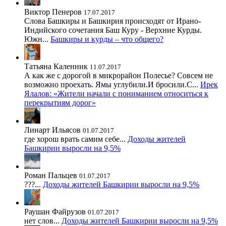
Виктор Пенеров
17.07.2017
Слова Башкиры и Башкирия происходят от Ирано-
Индийского сочетания Баш Куру - Верхние Курды.
Южн...
Башкиры и курды – что общего?
Татьяна Каленник
11.07.2017
А как же с дорогой в микрорайон Полесье? Совсем не
возможно проехать. Ямы углубили.И бросили.С...
Ирек
Ялалов: «Жители начали с пониманием относиться к
перекрытиям дорог»
Линарт Ильясов
01.07.2017
где хорош врать самим себе...
Доходы жителей
Башкирии выросли на 9,5%
Роман Пальцев
01.07.2017
???...
Доходы жителей Башкирии выросли на 9,5%
Раушан Файрузов
01.07.2017
нет слов...
Доходы жителей Башкирии выросли на 9,5%