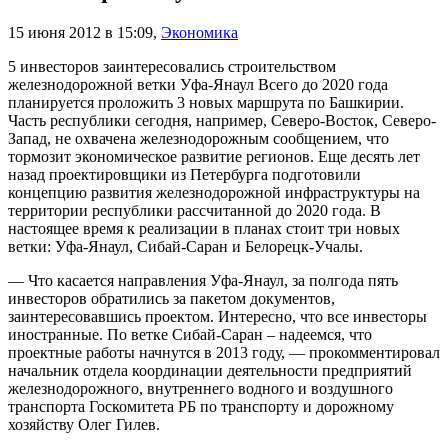
15 июня 2012 в 15:09
,
Экономика
5 инвесторов заинтересовались строительством
железнодорожной ветки Уфа-Янаул Всего до 2020 года
планируется проложить 3 новых маршрута по Башкирии.
Часть республики сегодня, например, Северо-Восток, Северо-
Запад, не охвачена железнодорожным сообщением, что
тормозит экономическое развитие регионов. Еще десять лет
назад проектировщики из Петербурга подготовили
концепцию развития железнодорожной инфраструктуры на
территории республики рассчитанной до 2020 года. В
настоящее время к реализации в планах стоит три новых
ветки: Уфа-Янаул, Сибай-Саран и Белорецк-Учалы.
— Что касается направления Уфа-Янаул, за полгода пять
инвесторов обратились за пакетом документов,
заинтересовавшись проектом. Интересно, что все инвесторы
иностранные. По ветке Сибай-Саран – надеемся, что
проектные работы начнутся в 2013 году, — прокомментировал
начальник отдела координации деятельности предприятий
железнодорожного, внутреннего водного и воздушного
транспорта Госкомитета РБ по транспорту и дорожному
хозяйству Олег Гилев.