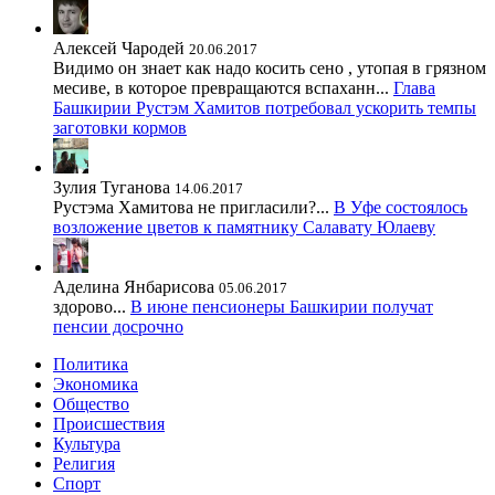
Алексей Чародей
20.06.2017
Видимо он знает как надо косить сено , утопая в грязном
месиве, в которое превращаются вспаханн...
Глава
Башкирии Рустэм Хамитов потребовал ускорить темпы
заготовки кормов
Зулия Туганова
14.06.2017
Рустэма Хамитова не пригласили?...
В Уфе состоялось
возложение цветов к памятнику Салавату Юлаеву
Аделина Янбарисова
05.06.2017
здорово...
В июне пенсионеры Башкирии получат
пенсии досрочно
Политика
Экономика
Общество
Происшествия
Культура
Религия
Спорт