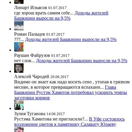
Линарт Ильясов
01.07.2017
где хорош врать самим себе...
Доходы жителей
Башкирии выросли на 9,5%
Роман Пальцев
01.07.2017
???...
Доходы жителей Башкирии выросли на 9,5%
Раушан Файрузов
01.07.2017
нет слов...
Доходы жителей Башкирии выросли на 9,5%
Алексей Чародей
20.06.2017
Видимо он знает как надо косить сено , утопая в грязном
месиве, в которое превращаются вспаханн...
Глава
Башкирии Рустэм Хамитов потребовал ускорить темпы
заготовки кормов
Зулия Туганова
14.06.2017
Рустэма Хамитова не пригласили?...
В Уфе состоялось
возложение цветов к памятнику Салавату Юлаеву