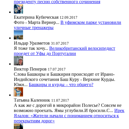
президенту песню собственного сочинения
Екатерина Кубическая
12.09.2017
Фото - Марта Вернер...
В уфимском парке установили
уличные тренажеры
Ильдар Уразметов
31.07.2017
Я тоже так хочу...
Великобританский велосипедист
проедет от Уфы до Португалии
Виктор Пенеров
17.07.2017
Слова Башкиры и Башкирия происходят от Ирано-
Индийского сочетания Баш Куру - Верхние Курды.
Южн...
Башкиры и курды – что общего?
Татьяна Каленник
11.07.2017
А как же с дорогой в микрорайон Полесье? Совсем не
возможно проехать. Ямы углубили.И бросили.С...
Ирек
Ялалов: «Жители начали с пониманием относиться к
перекрытиям дорог»