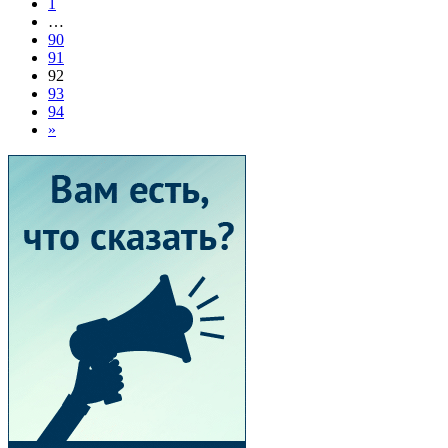
1
…
90
91
92
93
94
»