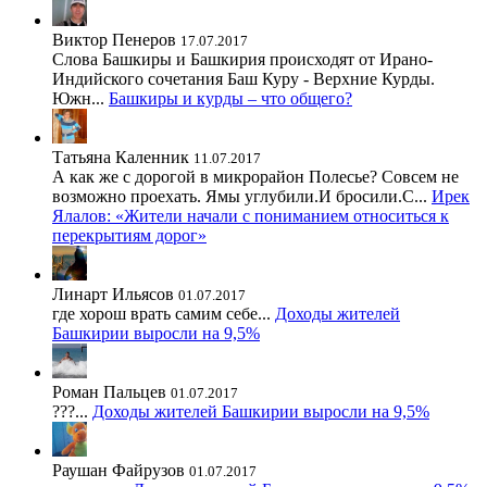
Виктор Пенеров
17.07.2017
Слова Башкиры и Башкирия происходят от Ирано-
Индийского сочетания Баш Куру - Верхние Курды.
Южн...
Башкиры и курды – что общего?
Татьяна Каленник
11.07.2017
А как же с дорогой в микрорайон Полесье? Совсем не
возможно проехать. Ямы углубили.И бросили.С...
Ирек
Ялалов: «Жители начали с пониманием относиться к
перекрытиям дорог»
Линарт Ильясов
01.07.2017
где хорош врать самим себе...
Доходы жителей
Башкирии выросли на 9,5%
Роман Пальцев
01.07.2017
???...
Доходы жителей Башкирии выросли на 9,5%
Раушан Файрузов
01.07.2017