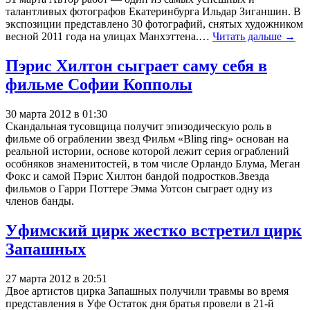
талантливых фотографов Екатеринбурга Ильдар Зиганшин. В
экспозиции представлено 30 фотографий, снятых художником
весной 2011 года на улицах Манхэттена.…
Читать дальше →
Пэрис Хилтон сыграет саму себя в
фильме Софии Копполы
30 марта 2012 в 01:30
Скандальная тусовщица получит эпизодическую роль в
фильме об ограблении звезд Фильм «Bling ring» основан на
реальной истории, основе которой лежит серия ограблений
особняков знаменитостей, в том числе Орландо Блума, Меган
Фокс и самой Пэрис Хилтон бандой подростков.Звезда
фильмов о Гарри Поттере Эмма Уотсон сыграет одну из
членов банды.
Уфимский цирк жестко встретил цирк
Запашных
27 марта 2012 в 20:51
Двое артистов цирка Запашных получили травмы во время
представления в Уфе Остаток дня братья провели в 21-й