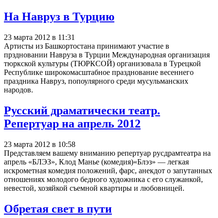
На Навруз в Турцию
23 марта 2012 в 11:31
Артисты из Башкортостана принимают участие в
прздновании Навруза в Турции Международная организация
тюркской культуры (ТЮРКСОЙ) организовала в Турецкой
Республике широкомасштабное празднование весеннего
праздника Навруз, попоулярного среди мусульманских
народов.
Русский драматически театр.
Репертуар на апрель 2012
23 марта 2012 в 10:58
Представляем вашему вниманию репертуар русдрамтеатра на
апрель «БЛЭЗ», Клод Манье (комедия)«Блэз» — легкая
искрометная комедия положений, фарс, анекдот о запутанных
отношениях молодого бедного художника с его служанкой,
невестой, хозяйкой съемной квартиры и любовницей.
Обретая свет в пути