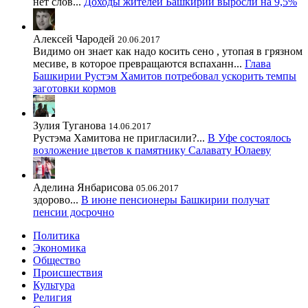
нет слов...
Доходы жителей Башкирии выросли на 9,5%
Алексей Чародей
20.06.2017
Видимо он знает как надо косить сено , утопая в грязном
месиве, в которое превращаются вспаханн...
Глава
Башкирии Рустэм Хамитов потребовал ускорить темпы
заготовки кормов
Зулия Туганова
14.06.2017
Рустэма Хамитова не пригласили?...
В Уфе состоялось
возложение цветов к памятнику Салавату Юлаеву
Аделина Янбарисова
05.06.2017
здорово...
В июне пенсионеры Башкирии получат
пенсии досрочно
Политика
Экономика
Общество
Происшествия
Культура
Религия